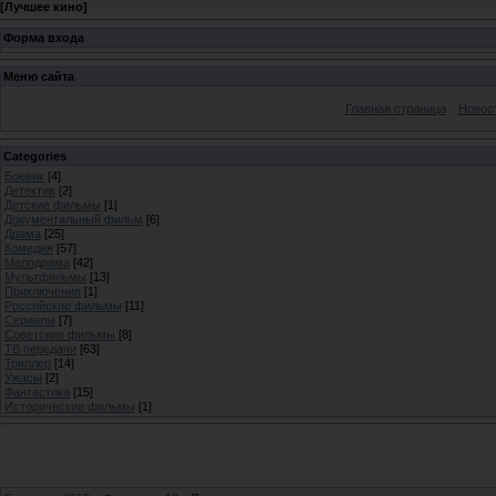
[
Лучшее кино
]
Форма входа
Меню сайта
Главная страница
Новос
Categories
Боевик
[4]
Детектив
[2]
Детские фильмы
[1]
Документальный фильм
[6]
Драма
[25]
Комедия
[57]
Мелодрама
[42]
Мультфильмы
[13]
Приключения
[1]
Российские фильмы
[11]
Сериалы
[7]
Советские фильмы
[8]
ТВ передачи
[63]
Триллер
[14]
Ужасы
[2]
Фантастика
[15]
Исторические фильмы
[1]