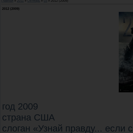
Главная
»
2011
»
Октябрь
»
03
» 2012 (2009)
2012 (2009)
год 2009
страна США
слоган «Узнай правду... если