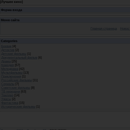
[
Лучшее кино
]
Форма входа
Меню сайта
Главная страница
Новос
Categories
Боевик
[4]
Детектив
[2]
Детские фильмы
[1]
Документальный фильм
[6]
Драма
[25]
Комедия
[57]
Мелодрама
[42]
Мультфильмы
[13]
Приключения
[1]
Российские фильмы
[11]
Сериалы
[7]
Советские фильмы
[8]
ТВ передачи
[63]
Триллер
[14]
Ужасы
[2]
Фантастика
[15]
Исторические фильмы
[1]