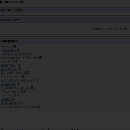
[
Лучшее кино
]
Форма входа
Меню сайта
Главная страница
Новос
Categories
Боевик
[4]
Детектив
[2]
Детские фильмы
[1]
Документальный фильм
[6]
Драма
[25]
Комедия
[57]
Мелодрама
[42]
Мультфильмы
[13]
Приключения
[1]
Российские фильмы
[11]
Сериалы
[7]
Советские фильмы
[8]
ТВ передачи
[63]
Триллер
[14]
Ужасы
[2]
Фантастика
[15]
Исторические фильмы
[1]