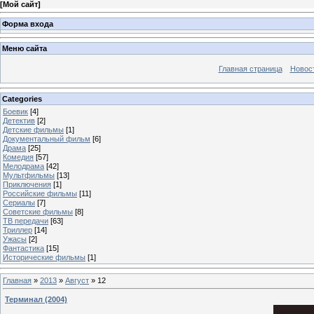
[
Мой сайт
]
Форма входа
Меню сайта
Главная страница
Новос
Categories
Боевик
[4]
Детектив
[2]
Детские фильмы
[1]
Документальный фильм
[6]
Драма
[25]
Комедия
[57]
Мелодрама
[42]
Мультфильмы
[13]
Приключения
[1]
Российские фильмы
[11]
Сериалы
[7]
Советские фильмы
[8]
ТВ передачи
[63]
Триллер
[14]
Ужасы
[2]
Фантастика
[15]
Исторические фильмы
[1]
Главная
»
2013
»
Август
»
12
Терминал (2004)