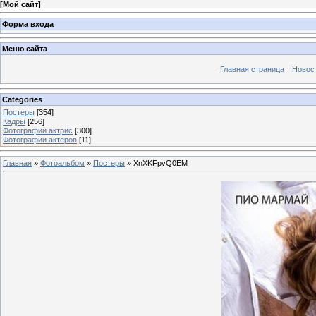
[
Мой сайт
]
Форма входа
Меню сайта
Главная страница
Новос
Categories
Постеры
[354]
Кадры
[256]
Фотографии актрис
[300]
Фотографии актеров
[11]
Главная
»
Фотоальбом
»
Постеры
» XnXKFpvQ0EM