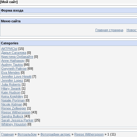
[
Мой сайт
]
Форма входа
Меню сайта
Главная страница
Новос
Categories
АКТРИСЫ
[15]
Дарья Сагалова
[0]
Кристина Орбакайте
[0]
Anne Hathaway
[5]
Audrey Tautou
[66]
Gwyneth Paltrow
[69]
Eva Mendes
[0]
Jennifer Love Hewitt
[7]
Jennifer Lopez
[16]
Julia Roberts
[1]
Hilary Swank
[1]
Kate Hudson
[1]
Keira Knightley
[1]
Natalie Portman
[0]
Nicole Kidman
[6]
Renee Zellweger
[1]
Reese Witherspoon
[43]
Sandra Bullock
[43]
Sarah Jessica Parker
[25]
Whitney Houston
[0]
Главная
»
Фотоальбом
»
Фотографии актрис
»
Reese Witherspoon
» 1 (11)