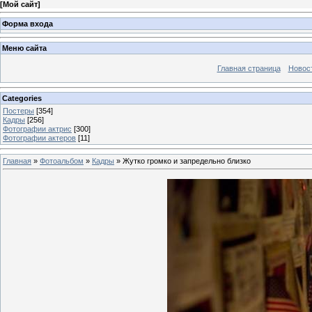
[
Мой сайт
]
Форма входа
Меню сайта
Главная страница
Новос
Categories
Постеры
[354]
Кадры
[256]
Фотографии актрис
[300]
Фотографии актеров
[11]
Главная
»
Фотоальбом
»
Кадры
» Жутко громко и запредельно близко