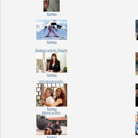
Кадры
Кадры
Дьявол носит Прада
Кадры
erin-brockovich-
Кадры
About-a-Boy
Кадры