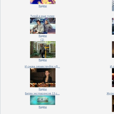
Кадры
Тупой и еще тупее
Кадры
(1)
Кадры
И снова здравствуйте «Д...
И 
Кадры
Битва экстрасенсов 13 с...
Жутко
Кадры