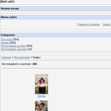
[
Мой сайт
]
Форма входа
Меню сайта
Главная страница
Новос
Categories
Постеры
[354]
Кадры
[256]
Фотографии актрис
[300]
Фотографии актеров
[11]
Главная
»
Фотоальбом
» Кадры
Фотографий в альбоме
:
256
Кадры