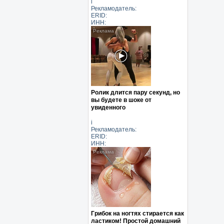
i
Рекламодатель:
ERID:
ИНН:
Ролик длится пару секунд, но
вы будете в шоке от
увиденного
i
Рекламодатель:
ERID:
ИНН:
Грибок на ногтях стирается как
ластиком! Простой домашний