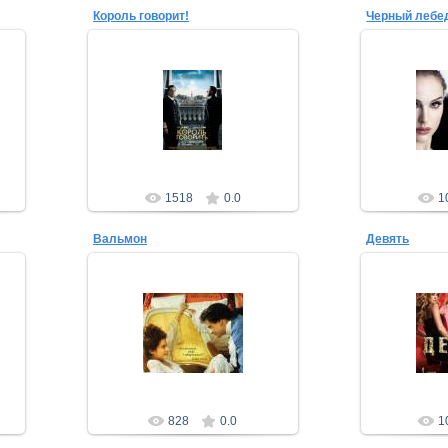
Король говорит!
Черный лебе
05.09.2011
0
Favorite-Leela
Fa
1518
0.0
1
Вальмон
Девять
04.09.2011
0
Favorite-Leela
Fa
828
0.0
1