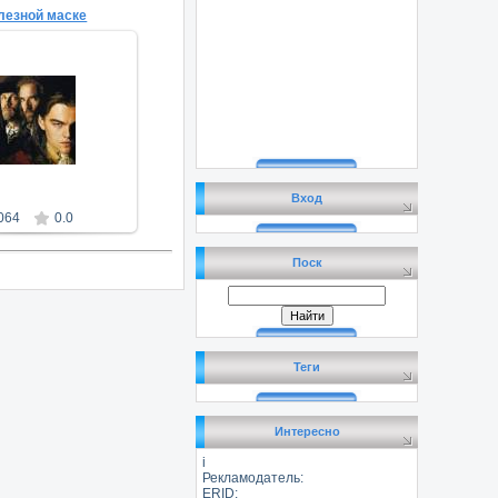
лезной маске
3.09.2011
vorite-Leela
Вход
064
0.0
Поск
Теги
Интересно
i
Рекламодатель:
ERID: