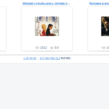
Ирония судьбы или с лёгким паром
Человек в же
03.09.2011
0
Favorite-Leela
Fa
1012
0.0
1
1-48
49-96
...
817-864
865-912
913-921