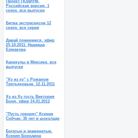
Проект ПОДИУМ.
Российская версия. 1
сезон. все выпуски
Битва экстрасенсов 12
сезон. все серии
Давай поженимся. эфир
25.10.2011. Надежда
Ермакова
Каникулы в Мексике. все
выпуски
"Ху из ху" с Романом
Третьяковым. 12.11.2011
Ху из Ху гость Виктория
Боня. эфир 14.01.2012
"Пусть говорят" Ксения
Собчак: 30 лет в шоколаде
Богатые и знаменитые.
Ксения Бородина