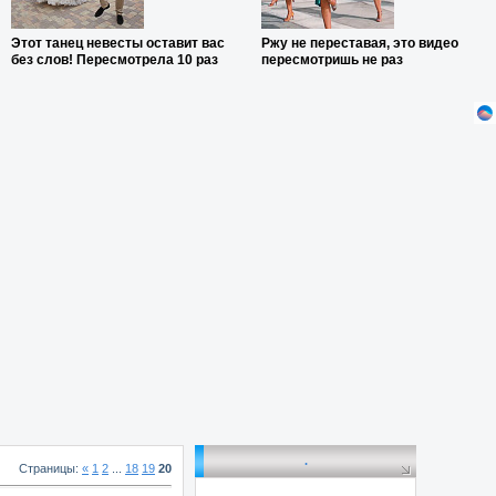
Этот танец невесты оставит вас
Ржу не переставая, это видео
без слов! Пересмотрела 10 раз
пересмотришь не раз
.
Страницы
:
«
1
2
...
18
19
20