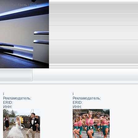
тствую Вас
Гость
|
RSS
i
i
Рекламодатель:
Рекламодатель:
ERID:
ERID:
ИНН:
ИНН: