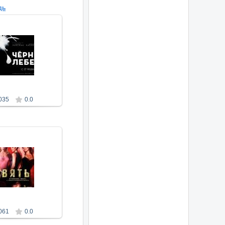
дь
5.09.2011
vorite-Leela
035
0.0
4.09.2011
vorite-Leela
061
0.0