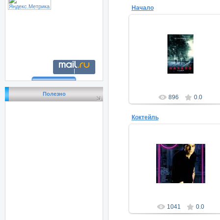
Начало
05.09.2011
Favorite-Leela
Полезно
896
0.0
Коктейль
04.09.2011
Favorite-Leela
1041
0.0