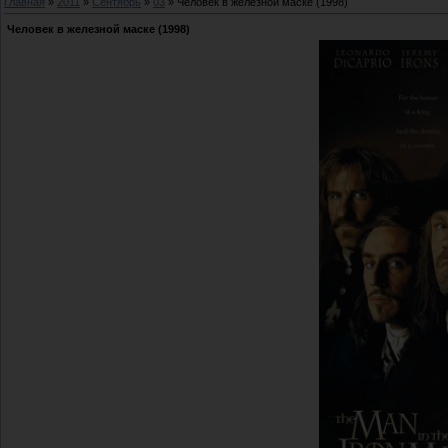
Главная
»
2011
»
Сентябрь
»
03
» Человек в железной маске (1998)
Человек в железной маске (1998)