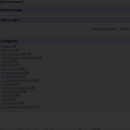
[
Лучшее кино
]
Форма входа
Меню сайта
Главная страница
Новос
Categories
Боевик
[4]
Детектив
[2]
Детские фильмы
[1]
Документальный фильм
[6]
Драма
[25]
Комедия
[57]
Мелодрама
[42]
Мультфильмы
[13]
Приключения
[1]
Российские фильмы
[11]
Сериалы
[7]
Советские фильмы
[8]
ТВ передачи
[63]
Триллер
[14]
Ужасы
[2]
Фантастика
[15]
Исторические фильмы
[1]