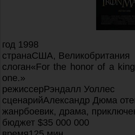
год 1998
странаСША, Великобритания
слоган«For the honor of a king.
one.»
режиссерРэндалл Уоллес
сценарийАлександр Дюма оте
жанрбоевик, драма, приключени
бюджет $35 000 000
время125 мин.