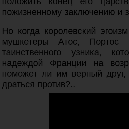
положить конец его царст
пожизненному заключению и з
Но когда королевский эгоиз
мушкетеры Атос, Портос 
таинственного узника, ко
надеждой Франции на возр
поможет ли им верный друг,
драться против?..