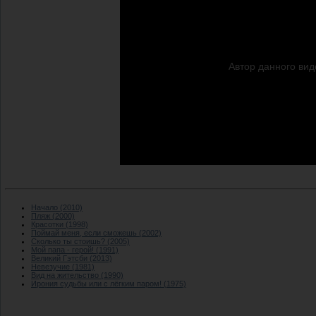
Начало (2010)
Пляж (2000)
Красотки (1998)
Поймай меня, если сможешь (2002)
Сколько ты стоишь? (2005)
Мой папа - герой! (1991)
Великий Гэтсби (2013)
Невезучие (1981)
Вид на жительство (1990)
Ирония судьбы или с лёгким паром! (1975)