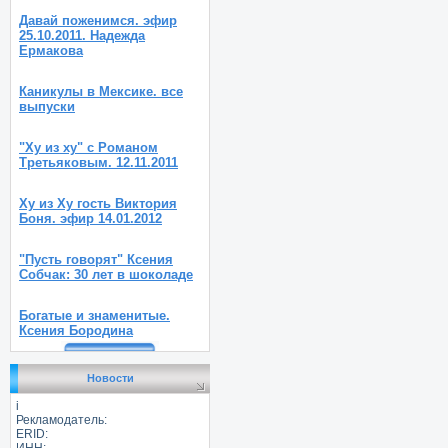
Давай поженимся. эфир
25.10.2011. Надежда
Ермакова
Каникулы в Мексике. все
выпуски
"Ху из ху" с Романом
Третьяковым. 12.11.2011
Ху из Ху гость Виктория
Боня. эфир 14.01.2012
"Пусть говорят" Ксения
Собчак: 30 лет в шоколаде
Богатые и знаменитые.
Ксения Бородина
Новости
i
Рекламодатель:
ERID:
ИНН: