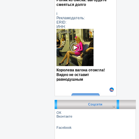
смеяться долго
i
Рекламодатель:
ERID:
ИНН:
Королева вагона отожгла!
Видео не оставит
равнодушным
Соцсети
ОК
Вконтакте
Facebook