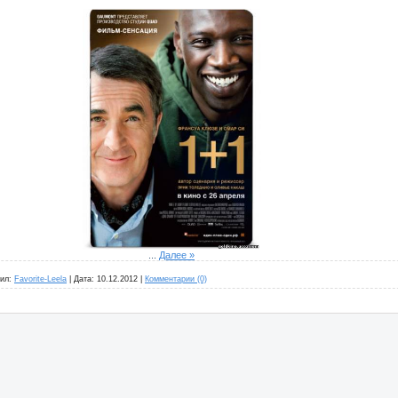
...
Далее »
ил:
Favorite-Leela
|
Дата:
10.12.2012
|
Комментарии (0)