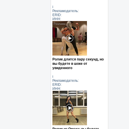
i
Рекламодатель:
ERID:
ИНН:
Ролик длится пару секунд, но
вы будете в шоке от
увиденного
i
Рекламодатель:
ERID:
ИНН:
Ролик из Омска: вы будете