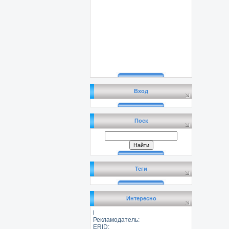
Вход
Поск
Теги
Интересно
i
Рекламодатель:
ERID: