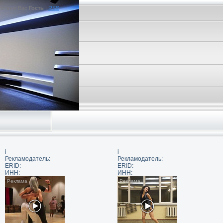
тствую Вас
Гость
|
RSS
i
i
Рекламодатель:
Рекламодатель:
ERID:
ERID:
ИНН:
ИНН: