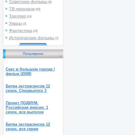
Советские фильмы
[8]
ТВ передачи
[63]
Триллер
[14]
Ужасы
[2]
Фантастика
[15]
Исторические фильмы
[1]
Популярное
Секс в большом городе /
фильм (2008)
Битва экстрасенсов 12
сезон. Спецвыпуск 3
Проект ПОДИУМ.
Российская версия. 1
сезон. все выпуски
Битва экстрасенсов 12
сезон. все серии