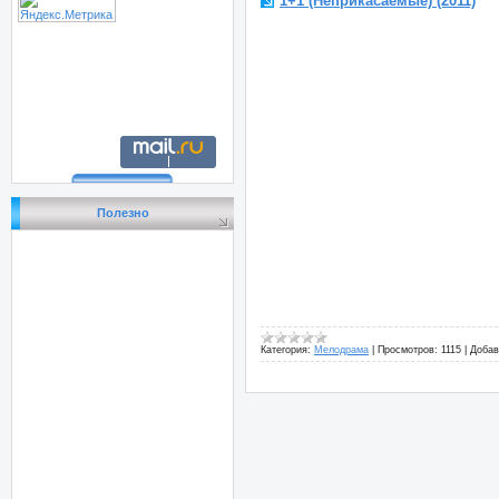
1+1 (Неприкасаемые) (2011)
Полезно
Категория:
Мелодрама
|
Просмотров:
1115
|
Добав