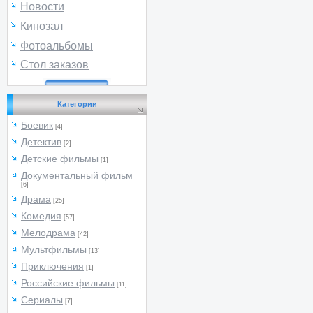
Новости
Кинозал
Фотоальбомы
Стол заказов
Категории
Боевик
[4]
Детектив
[2]
Детские фильмы
[1]
Документальный фильм
[6]
Драма
[25]
Комедия
[57]
Мелодрама
[42]
Мультфильмы
[13]
Приключения
[1]
Российские фильмы
[11]
Сериалы
[7]